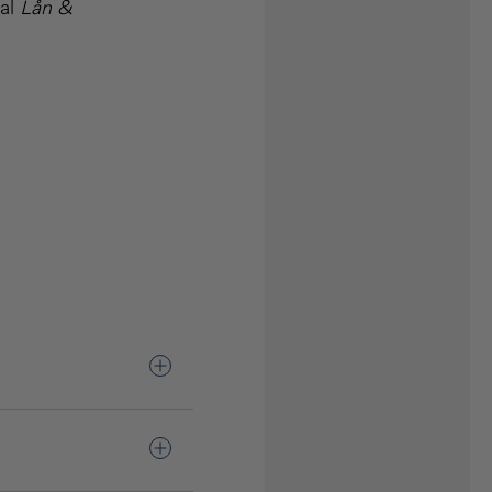
val
Lån &