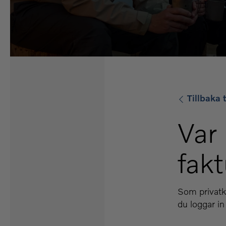
Tillbaka t
Var
fak
Som privatku
du loggar i