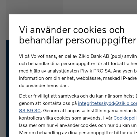
Vi använder cookies och
behandlar personuppgifter
Vi på Volvofinans, en del av Ziklo Bank AB (publ) anvä
och behandlar dina personuppgifter för att förbättra h
med hjälp av analystjänsten Piwik PRO SA. Analysen b
Få hjälp
information om din enhet, webbläsare, maskad IP-adre
du använder hemsidan.
Jag vill slutlösa mitt billån, 
Det är frivilligt att samtycka och du kan när som helst å
gör jag?
genom att kontakta oss på
integritetsskydd@ziklo.c
83 89 30
. Genom att anpassa inställningarna nedan k
Var kan jag se mina fakturo
kontrollera vilka cookies som används. I vår
Cookiepoli
Hur anmäler jag mig för e-
läsa mer om hur vi använder cookies och hur du kan u
Mer om behandling av dina personuppgifter hittar du i 
faktura?