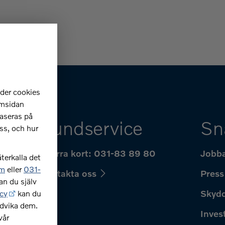
nder cookies
emsidan
aseras på
Kundservice
Sn
ss, och hur
hur
Spärra kort: 031-83 89 80
Jobba
terkalla det
om
eller
031-
Kontakta oss
Press
an du själv
r?
Skydd
cy
kan du
ndvika dem.
Inves
vår