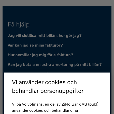
Få hjälp
Jag vill slutlösa mitt billån, hur gör jag?
Var kan jag se mina fakturor?
Hur anmäler jag mig för e-faktura?
Kan jag betala en extra amortering på mitt billån?
Fler frågor och svar
Vi använder cookies och
Kundservice
behandlar personuppgifter
Spärra kort: 031-83 89 80
Vi på Volvofinans, en del av Ziklo Bank AB (publ)
Kontakta oss
använder cookies och behandlar dina