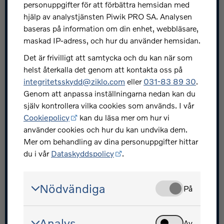
personuppgifter för att förbättra hemsidan med
Snabblänkar
hjälp av analystjänsten Piwik PRO SA. Analysen
baseras på information om din enhet, webbläsare,
Jobba hos oss
maskad IP-adress, och hur du använder hemsidan.
Press och nyheter
Det är frivilligt att samtycka och du kan när som
helst återkalla det genom att kontakta oss på
Skydda dig mot bedrägerier
integritetsskydd@ziklo.com
eller
031-83 89 30
.
Investerarrelationer
Genom att anpassa inställningarna nedan kan du
själv kontrollera vilka cookies som används. I vår
Ziklo utvecklarportal
Cookiepolicy
kan du läsa mer om hur vi
använder cookies och hur du kan undvika dem.
Mer om behandling av dina personuppgifter hittar
du i vår
Dataskyddspolicy
.
Volvofinans - en del av Ziklo Bank
Nödvändiga
På
© Ziklo Bank AB (publ) Org.nr 556069-0967
Bohusgatan 15, 401 23 Göteborg
Analys
Om Volvofinans
Cookiepolicy
Dataskyddspolicy
Av