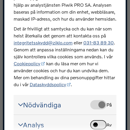
Snabblänkar
hjälp av analystjänsten Piwik PRO SA. Analysen
baseras på information om din enhet, webbläsare,
Jobba hos oss
maskad IP-adress, och hur du använder hemsidan.
Press och nyheter
Det är frivilligt att samtycka och du kan när som
helst återkalla det genom att kontakta oss på
Skydda dig mot bedrägerier
integritetsskydd@ziklo.com
eller
031-83 89 30
.
Investerarrelationer
Genom att anpassa inställningarna nedan kan du
själv kontrollera vilka cookies som används. I vår
Ziklo utvecklarportal
Cookiepolicy
kan du läsa mer om hur vi
använder cookies och hur du kan undvika dem.
Mer om behandling av dina personuppgifter hittar
du i vår
Dataskyddspolicy
.
Volvofinans - en del av Ziklo Bank
Nödvändiga
På
© Ziklo Bank AB (publ) Org.nr 556069-0967
Bohusgatan 15, 401 23 Göteborg
Analys
Om Volvofinans
Cookiepolicy
Dataskyddspolicy
Av