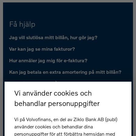
Få hjälp
Jag vill slutlösa mitt billån, hur gör jag?
Var kan jag se mina fakturor?
Hur anmäler jag mig för e-faktura?
Kan jag betala en extra amortering på mitt billån?
Fler frågor och svar
Vi använder cookies och
Kundservice
behandlar personuppgifter
Spärra kort: 031-83 89 80
Vi på Volvofinans, en del av Ziklo Bank AB (publ)
Kontakta oss
använder cookies och behandlar dina
personuppgifter för att förbättra hemsidan med