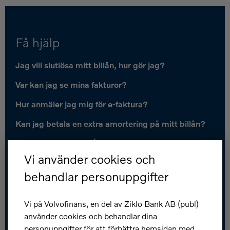
Få hjälp
Jag vill slutlösa mitt billån, hur gör jag?
Var kan jag se mina fakturor?
Hur anmäler jag mig för e-faktura?
Kan jag betala en extra amortering på mitt billån?
Fler frågor och svar
Vi använder cookies och
Kundservice
behandlar personuppgifter
Spärra kort: 031-83 89 80
Vi på Volvofinans, en del av Ziklo Bank AB (publ)
Kontakta oss
använder cookies och behandlar dina
personuppgifter för att förbättra hemsidan med