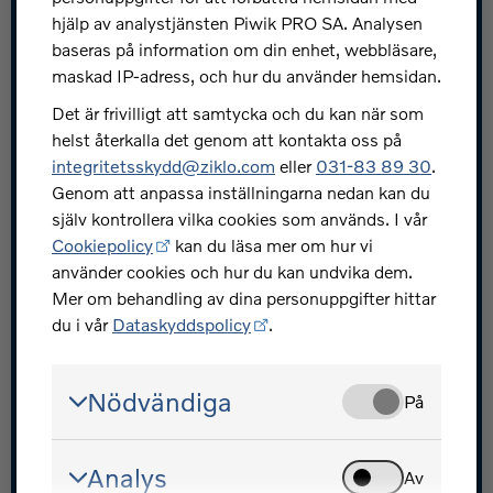
Snabblänkar
hjälp av analystjänsten Piwik PRO SA. Analysen
baseras på information om din enhet, webbläsare,
Jobba hos oss
maskad IP-adress, och hur du använder hemsidan.
Press och nyheter
Det är frivilligt att samtycka och du kan när som
helst återkalla det genom att kontakta oss på
Skydda dig mot bedrägerier
integritetsskydd@ziklo.com
eller
031-83 89 30
.
Investerarrelationer
Genom att anpassa inställningarna nedan kan du
själv kontrollera vilka cookies som används. I vår
Ziklo utvecklarportal
Cookiepolicy
kan du läsa mer om hur vi
använder cookies och hur du kan undvika dem.
Mer om behandling av dina personuppgifter hittar
du i vår
Dataskyddspolicy
.
Volvofinans - en del av Ziklo Bank
Nödvändiga
På
© Ziklo Bank AB (publ) Org.nr 556069-0967
Bohusgatan 15, 401 23 Göteborg
Analys
Om Volvofinans
Cookiepolicy
Dataskyddspolicy
Av