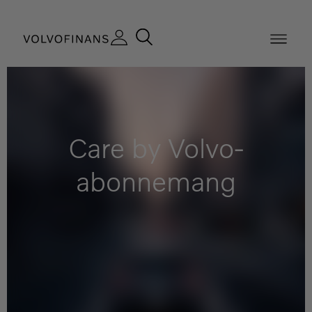
Care by Volvo-
abonnemang