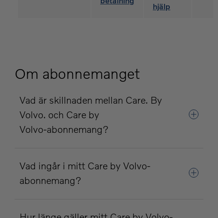
betalning
hjälp
Om abonnemanget
Vad är skillnaden mellan Care. By
Volvo. och Care by
Volvo‑abonnemang?
Vad ingår i mitt Care by Volvo-
abonnemang?
Hur länge gäller mitt Care by Volvo-