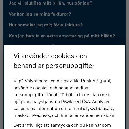
Jag vill slutlösa mitt billån, hur gör jag?
Var kan jag se mina fakturor?
Hur anmäler jag mig för e-faktura?
Kan jag betala en extra amortering på mitt billån?
Fler frågor och svar
Vi använder cookies och
Kundservice
behandlar personuppgifter
Spärra kort: 031-83 89 80
Vi på Volvofinans, en del av Ziklo Bank AB (publ)
Kontakta oss
använder cookies och behandlar dina
personuppgifter för att förbättra hemsidan med
Snabblänkar
hjälp av analystjänsten Piwik PRO SA. Analysen
baseras på information om din enhet, webbläsare,
Jobba hos oss
maskad IP-adress, och hur du använder hemsidan.
Press och nyheter
Det är frivilligt att samtycka och du kan när som