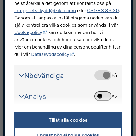
helst återkalla det genom att kontakta oss på
Skydda dig mot bedrägerier
integritetsskydd@ziklo.com
eller
031-83 89 30
.
Investerarrelationer
Genom att anpassa inställningarna nedan kan du
själv kontrollera vilka cookies som används. I vår
Ziklo utvecklarportal
Cookiepolicy
kan du läsa mer om hur vi
använder cookies och hur du kan undvika dem.
Mer om behandling av dina personuppgifter hittar
du i vår
Dataskyddspolicy
.
Volvofinans - en del av Ziklo Bank
Nödvändiga
På
© Ziklo Bank AB (publ) Org.nr 556069-0967
Bohusgatan 15, 401 23 Göteborg
Analys
Om Volvofinans
Cookiepolicy
Dataskyddspolicy
Av
Integritet och säkerhet
Tillgänglighet
Ändra cookieinställningar
Tillåt alla cookies
Endast nödvändiga cookies