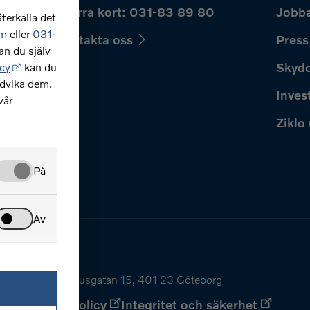
hur
Spärra kort: 031-83 89 80
Jobba
terkalla det
om
eller
031-
Kontakta oss
Press
an du själv
r?
Skydd
cy
kan du
ndvika dem.
Inves
vår
Ziklo
På
Av
556069-0967 Bohusgatan 15, 401 23 Göteborg
y
Dataskyddspolicy
Integritet och säkerhet