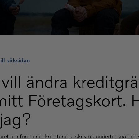
ill söksidan
vill ändra kreditgr
mitt Företagskort. 
 jag?
läret om förändrad kreditgräns, skriv ut, underteckna och sk