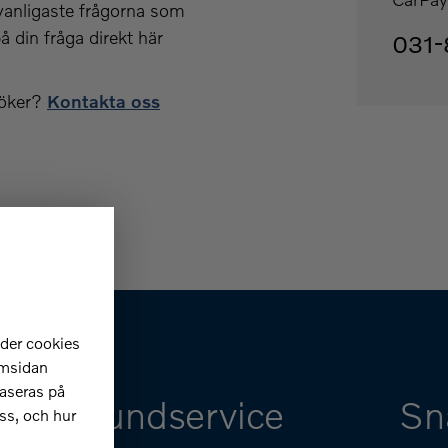
 vanligaste frågorna som
å din fråga direkt här
031-
söker?
Kontakta oss
nder cookies
emsidan
aseras på
Kundservice
Sn
ss, och hur