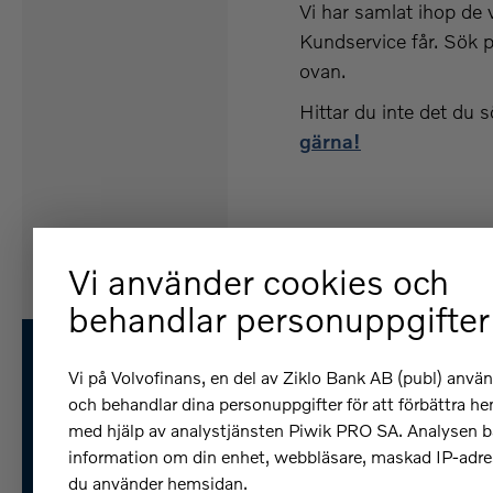
Vi har samlat ihop de
Kundservice får. Sök p
ovan.
Hittar du inte det du 
gärna!
Vi använder cookies och
behandlar personuppgifter
Vi på Volvofinans, en del av Ziklo Bank AB (publ) anvä
och behandlar dina personuppgifter för att förbättra h
med hjälp av analystjänsten Piwik PRO SA. Analysen b
Få hjälp
information om din enhet, webbläsare, maskad IP-adre
du använder hemsidan.