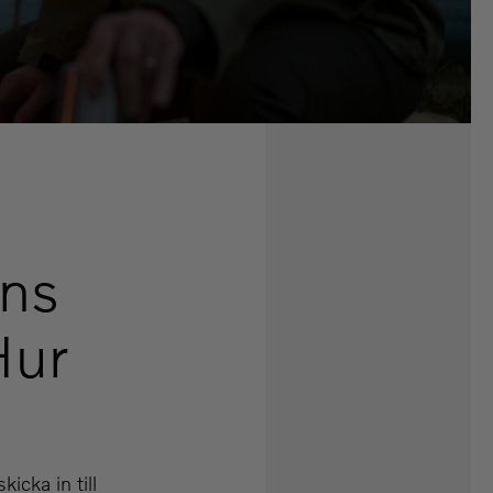
äns
Hur
icka in till