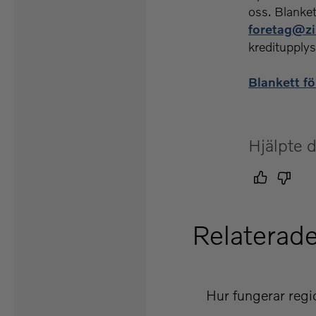
oss. Blankett
foretag@zi
kreditupplys
Blankett f
Hjälpte d
Relaterade
Hur fungerar regi