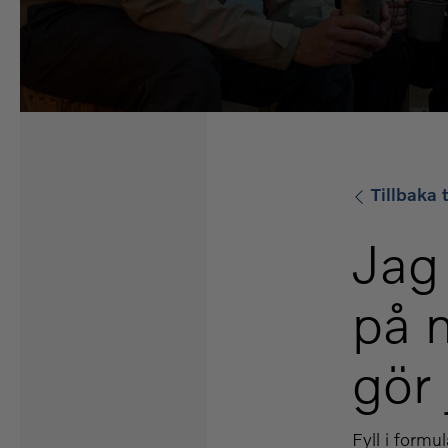
Tillbaka t
Jag 
på 
gör
Fyll i formu