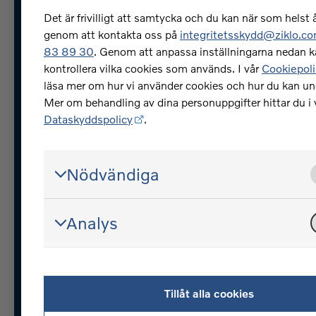
Jag vill slutlösa mitt billån, 
Det är frivilligt att samtycka och du kan när som helst å
gör jag?
genom att kontakta oss på
integritetsskydd@ziklo.c
83 89 30
. Genom att anpassa inställningarna nedan k
Var kan jag se mina fakturo
kontrollera vilka cookies som används. I vår
Cookiepoli
Hur anmäler jag mig för e-
läsa mer om hur vi använder cookies och hur du kan u
Mer om behandling av dina personuppgifter hittar du i 
faktura?
Dataskyddspolicy
.
Kan jag betala en extra
amortering på mitt billån?
Nödvändiga
Fler frågor och svar
Analys
Volvofinans - en del av Ziklo Bank
© Ziklo Bank AB (publ) Org.nr 
Tillåt alla cookies
Om Volvofinans
Cookiepolic