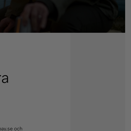
ra
pay.se och