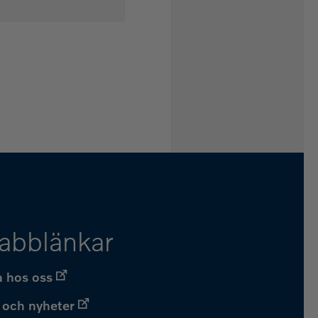
abblänkar
 hos oss
 och nyheter