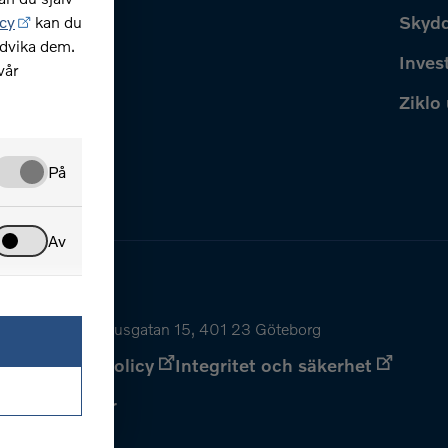
r?
Skydd
cy
kan du
ndvika dem.
Inves
vår
Ziklo
På
Av
556069-0967 Bohusgatan 15, 401 23 Göteborg
y
Dataskyddspolicy
Integritet och säkerhet
einställningar