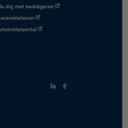
a dig mot bedrägerier
terarrelationer
 utvecklarportal