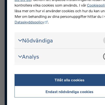
Var kan jag se mina fakturo
kontrollera vilka cookies som används. I vår
Cookiepoli
Hur anmäler jag mig för e-
läsa mer om hur vi använder cookies och hur du kan u
Mer om behandling av dina personuppgifter hittar du i 
faktura?
Dataskyddspolicy
.
Kan jag betala en extra
amortering på mitt billån?
Nödvändiga
Fler frågor och svar
Analys
Volvofinans - en del av Ziklo Bank
© Ziklo Bank AB (publ) Org.nr 
Tillåt alla cookies
Om Volvofinans
Cookiepolic
Endast nödvändiga cookies
Tillgänglighet
Ändra cooki