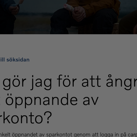
ill söksidan
gör jag för att ång
t öppnande av
rkonto?
nkelt öppnandet av sparkontot genom att logga in på car