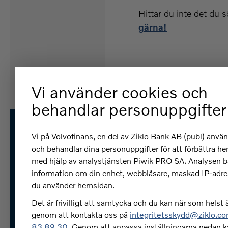
Hittar du inte det du 
gärna!
Vi använder cookies och
behandlar personuppgifter
Vi på Volvofinans, en del av Ziklo Bank AB (publ) anvä
och behandlar dina personuppgifter för att förbättra h
med hjälp av analystjänsten Piwik PRO SA. Analysen b
Få hjälp
information om din enhet, webbläsare, maskad IP-adre
du använder hemsidan.
Jag vill slutlösa mitt billån, 
Det är frivilligt att samtycka och du kan när som helst å
gör jag?
genom att kontakta oss på
integritetsskydd@ziklo.c
83 89 30
. Genom att anpassa inställningarna nedan k