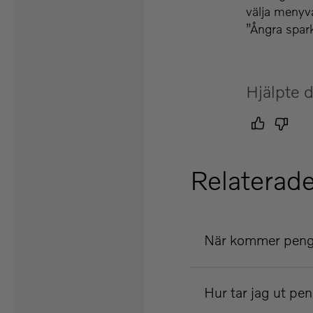
välja menyva
”Ångra spar
Hjälpte d
Relaterade
När kommer penga
Hur tar jag ut pe