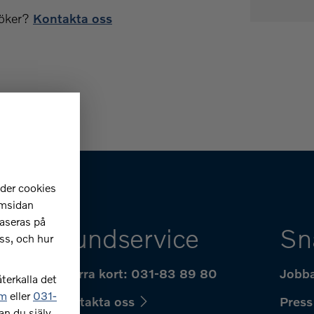
söker?
Kontakta oss
nder cookies
emsidan
aseras på
Kundservice
Sn
ss, och hur
hur
Spärra kort: 031-83 89 80
Jobba
terkalla det
om
eller
031-
Kontakta oss
Press
an du själv