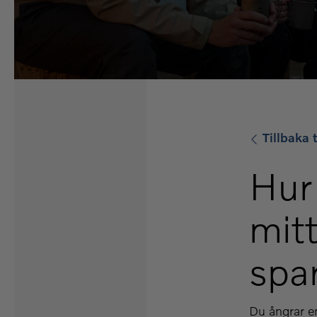
Tillbaka t
Hur 
mit
spa
Du ångrar e