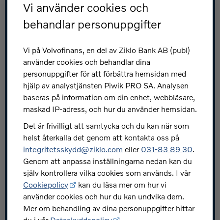
Vi använder cookies och
Kundservice
behandlar personuppgifter
Spärra kort: 031-83 89 80
Vi på Volvofinans, en del av Ziklo Bank AB (publ)
Kontakta oss
använder cookies och behandlar dina
personuppgifter för att förbättra hemsidan med
Snabblänkar
hjälp av analystjänsten Piwik PRO SA. Analysen
baseras på information om din enhet, webbläsare,
Jobba hos oss
maskad IP-adress, och hur du använder hemsidan.
Press och nyheter
Det är frivilligt att samtycka och du kan när som
helst återkalla det genom att kontakta oss på
Skydda dig mot bedrägerier
integritetsskydd@ziklo.com
eller
031-83 89 30
.
Investerarrelationer
Genom att anpassa inställningarna nedan kan du
själv kontrollera vilka cookies som används. I vår
Ziklo utvecklarportal
Cookiepolicy
kan du läsa mer om hur vi
använder cookies och hur du kan undvika dem.
Mer om behandling av dina personuppgifter hittar
du i vår
Dataskyddspolicy
.