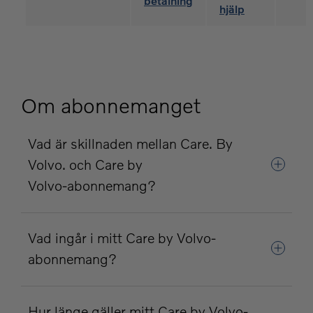
betalning
hjälp
Om abonnemanget
Vad är skillnaden mellan Care. By
Volvo. och Care by
Volvo‑abonnemang?
Vad ingår i mitt Care by Volvo-
abonnemang?
Hur länge gäller mitt Care by Volvo-