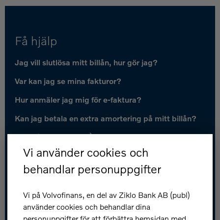
Få hjälp
Jag vill slutlösa mitt billån, hur gör jag?
Var kan jag se mina fakturor?
Hur anmäler jag mig för e-faktura?
Kan jag betala en extra amortering på mitt billån?
Fler frågor och svar
Vi använder cookies och
Kundservice
behandlar personuppgifter
Spärra kort: 031-83 89 80
Vi på Volvofinans, en del av Ziklo Bank AB (publ)
Kontakta oss
använder cookies och behandlar dina
personuppgifter för att förbättra hemsidan med