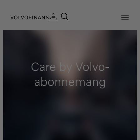
Care by Volvo-
abonnemang