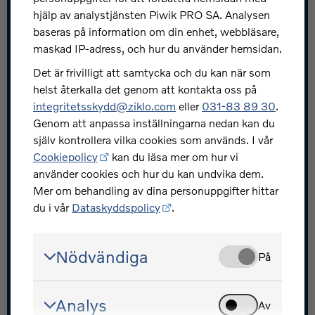
Snabblänkar
hjälp av analystjänsten Piwik PRO SA. Analysen
baseras på information om din enhet, webbläsare,
Jobba hos oss
maskad IP-adress, och hur du använder hemsidan.
Press och nyheter
Det är frivilligt att samtycka och du kan när som
helst återkalla det genom att kontakta oss på
Skydda dig mot bedrägerier
integritetsskydd@ziklo.com
eller
031-83 89 30
.
Investerarrelationer
Genom att anpassa inställningarna nedan kan du
själv kontrollera vilka cookies som används. I vår
Ziklo utvecklarportal
Cookiepolicy
kan du läsa mer om hur vi
använder cookies och hur du kan undvika dem.
Mer om behandling av dina personuppgifter hittar
du i vår
Dataskyddspolicy
.
Volvofinans - en del av Ziklo Bank
Nödvändiga
På
© Ziklo Bank AB (publ) Org.nr 556069-0967
Bohusgatan 15, 401 23 Göteborg
Analys
Om Volvofinans
Cookiepolicy
Dataskyddspolicy
Av