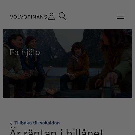
Få hjälp
Tillbaka till söksidan
Är räntan i billånet