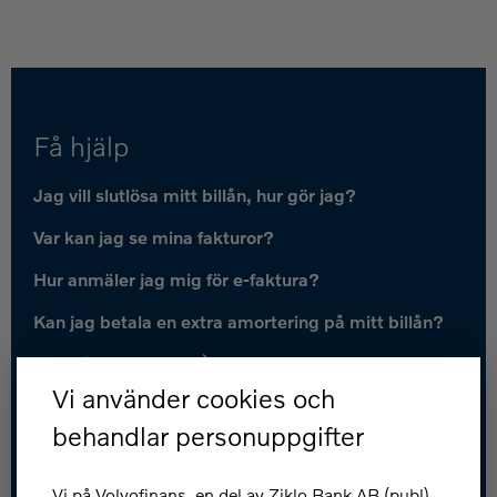
Få hjälp
Jag vill slutlösa mitt billån, hur gör jag?
Var kan jag se mina fakturor?
Hur anmäler jag mig för e-faktura?
Kan jag betala en extra amortering på mitt billån?
Fler frågor och svar
Vi använder cookies och
Kundservice
behandlar personuppgifter
Spärra kort: 031-83 89 80
Vi på Volvofinans, en del av Ziklo Bank AB (publ)