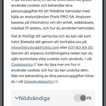
Kontakta oss
använder cookies och behandlar dina
personuppgifter för att förbättra hemsidan med
Snabblänkar
hjälp av analystjänsten Piwik PRO SA. Analysen
baseras på information om din enhet, webbläsare,
Jobba hos oss
maskad IP-adress, och hur du använder hemsidan.
Press och nyheter
Det är frivilligt att samtycka och du kan när som
helst återkalla det genom att kontakta oss på
Skydda dig mot bedrägerier
integritetsskydd@ziklo.com
eller
031-83 89 30
.
Investerarrelationer
Genom att anpassa inställningarna nedan kan du
själv kontrollera vilka cookies som används. I vår
Ziklo utvecklarportal
Cookiepolicy
kan du läsa mer om hur vi
använder cookies och hur du kan undvika dem.
Mer om behandling av dina personuppgifter hittar
du i vår
Dataskyddspolicy
.
Volvofinans - en del av Ziklo Bank
Nödvändiga
På
© Ziklo Bank AB (publ) Org.nr 556069-0967
Bohusgatan 15, 401 23 Göteborg